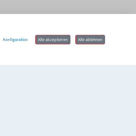
Konfiguration
Alle akzeptieren
Alle ablehnen
Rechtliches
Impressum
Datenschutz
Kontaktformular
Cookie-Richtlinie