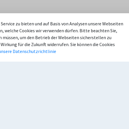
Service zu bieten und auf Basis von Analysen unsere Webseiten
n, welche Cookies wir verwenden dürfen. Bitte beachten Sie,
 müssen, um den Betrieb der Webseiten sicherstellen zu
takt
Häufig gesucht
 Wirkung für die Zukunft widerrufen. Sie können die Cookies
unsere Datenschutzrichtlinie
efon: 02526 303-0
Mach Mit!
efax: 02526 303-100
Sendenhorst.de
ail:
mail(at)sendenhorst.de