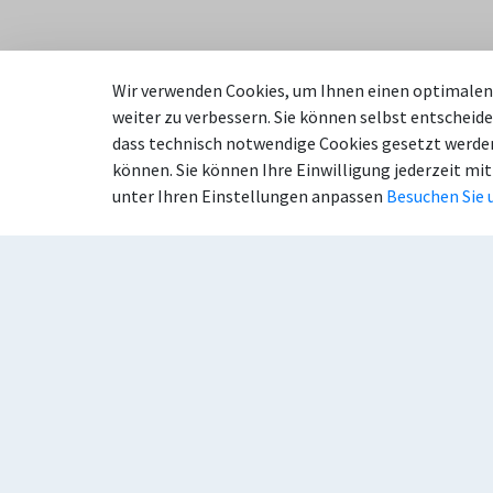
Wir verwenden Cookies, um Ihnen einen optimalen 
weiter zu verbessern. Sie können selbst entscheide
dass technisch notwendige Cookies gesetzt werden
Anschrift
Kon
können. Sie können Ihre Einwilligung jederzeit mit
unter Ihren Einstellungen anpassen
Besuchen Sie 
Stadt Sendenhorst
Tel
Kirchstraße 1
Tel
48324 Sendenhorst
E-M