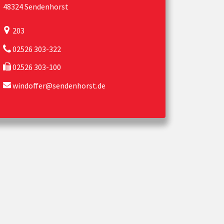
48324 Sendenhorst
203
02526 303-322
02526 303-100
windoffer@sendenhorst.de