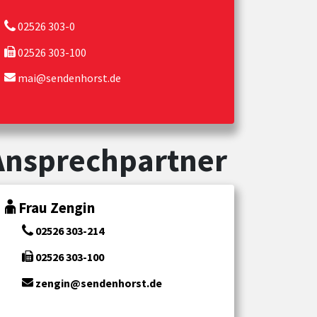
02526 303-0
02526 303-100
mai@sendenhorst.de
Ansprechpartner
Frau Zengin
02526 303-214
02526 303-100
zengin@sendenhorst.de