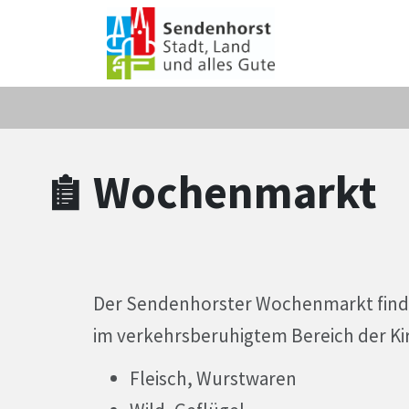
Zum Hauptinhalt springen
Zum Header
Zum Hauptinhalt
Zum Footer
Wochenmarkt
Der Sendenhorster Wochenmarkt findet f
im verkehrsberuhigtem Bereich der Kir
Fleisch, Wurstwaren