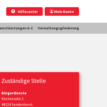
Hilfecenter
Mein Konto
ienstleistungen A-Z
Verwaltungsgliederung
Zuständige Stelle
Bürgerdienste
Kirchstraße 1
48324 Sendenhorst