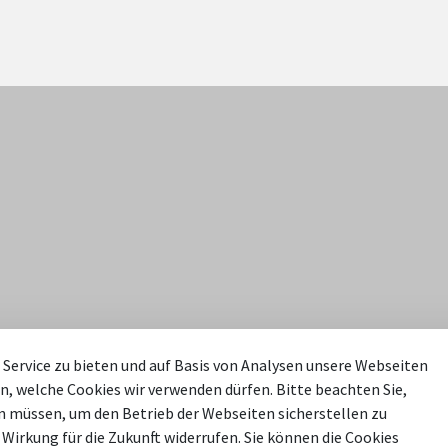
takt
Häufig gesucht
Service zu bieten und auf Basis von Analysen unsere Webseiten
n, welche Cookies wir verwenden dürfen. Bitte beachten Sie,
efon: 02526 303-0
Mach Mit!
 müssen, um den Betrieb der Webseiten sicherstellen zu
 Wirkung für die Zukunft widerrufen. Sie können die Cookies
efax: 02526 303-100
Sendenhorst.de